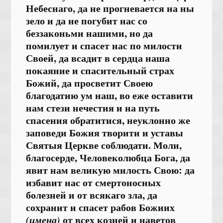
Небеснаго, да не прогневается на ны
зело и да не погубит нас со
беззаконьми нашими, но да
помилует и спасет нас по милости
Своей, да всадит в сердца наша
покаяние и спасительный страх
Божий, да просветит Своею
благодатию ум наш, во еже оставити
нам стези нечестия и на путь
спасения обратитися, неуклонно же
заповеди Божия творити и уставы
Святыя Церкве соблюдати. Моли,
благосерде, Человеколюбца Бога, да
явит нам великую милость Свою: да
избавит нас от смертоносных
болезней и от всякаго зла, да
сохранит и спасет
рабов Божиих
(имена)
от всех козней и наветов